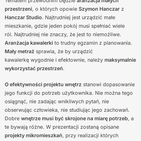
Tematem przewodnim będzie
aranżacja małych
przestrzeni
, o których opowie
Szymon Hanczar
z
Hanczar Studio
. Najtrudniej jest urządzić małe
mieszkanie, gdzie jeden pokój musi spełniać wiele
ról. Najtrudniej nie znaczy, że jest to niemożliwe.
Aranżacja kawalerki
to trudny egzamin z planowania.
Mały metraż
sprawia, że by urządzić
kawalerkę wygodnie i efektownie, należy
maksymalnie
wykorzystać przestrzeń
.
O efektywności projektu wnętrz
stanowi dopasowanie
jego funkcji do potrzeb użytkownika. Nie można tego
osiągnąć, nie zadając wnikliwych pytań, nie
obserwując człowieka, nie studiując jego zachowań.
Dobre
wnętrze musi być skrojone na miarę potrzeb
, a
te bywają różne. W prezentacji zostaną opisane
projekty mikromieszkań
, przy realizacji których