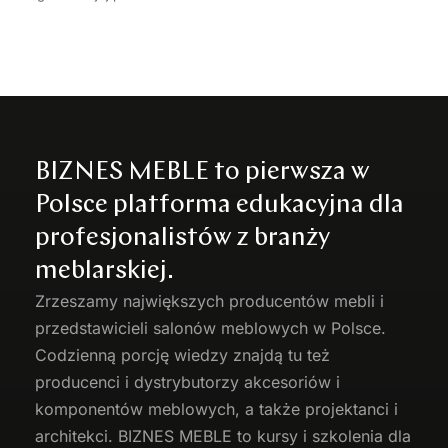
BIZNES MEBLE to pierwsza w
Polsce platforma edukacyjna dla
profesjonalistów z branży
meblarskiej.
Zrzeszamy największych producentów
mebli
i
przedstawicieli salonów meblowych w Polsce.
Codzienną porcję wiedzy znajdą tu też
producenci i dystrybutorzy akcesoriów i
komponentów meblowych, a także projektanci i
architekci. BIZNES MEBLE to kursy i szkolenia dla