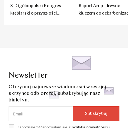
XI Ogólnopolski Kongres
Raport Arup: drewno
Meblarski o przyszłości
kluczem do dekarbonizac
polskich mebli
budownictwa
Newsletter
Otrzymuj najnowsze wiadomości w swojej
skrzynce odbiorczej, subskrybując nasz
biuletyn.
Subskrybuj
Zapoznałem/Zapoznałam się z
polityką prywatności
i