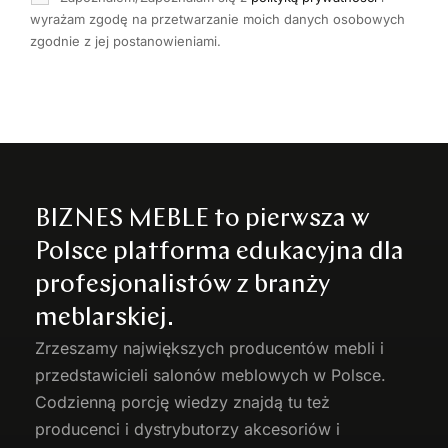
wyrażam zgodę na przetwarzanie moich danych osobowych
zgodnie z jej postanowieniami.
BIZNES MEBLE to pierwsza w
Polsce platforma edukacyjna dla
profesjonalistów z branży
meblarskiej.
Zrzeszamy największych producentów
mebli
i
przedstawicieli salonów meblowych w Polsce.
Codzienną porcję wiedzy znajdą tu też
producenci i dystrybutorzy akcesoriów i