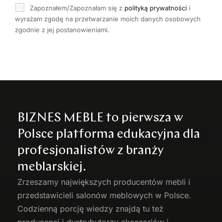
Zapoznałem/Zapoznałam się z
polityką prywatności
i
wyrażam zgodę na przetwarzanie moich danych osobowych
zgodnie z jej postanowieniami.
BIZNES MEBLE to pierwsza w
Polsce platforma edukacyjna dla
profesjonalistów z branży
meblarskiej.
Zrzeszamy największych producentów
mebli
i
przedstawicieli salonów meblowych w Polsce.
Codzienną porcję wiedzy znajdą tu też