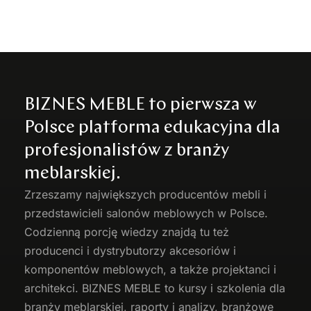
BIZNES MEBLE to pierwsza w
Polsce platforma edukacyjna dla
profesjonalistów z branży
meblarskiej.
Zrzeszamy największych producentów
mebli
i
przedstawicieli salonów meblowych w Polsce.
Codzienną porcję wiedzy znajdą tu też
producenci i dystrybutorzy akcesoriów i
komponentów meblowych, a także projektanci i
architekci. BIZNES MEBLE to kursy i szkolenia dla
branży meblarskiej, raporty i analizy, branżowe