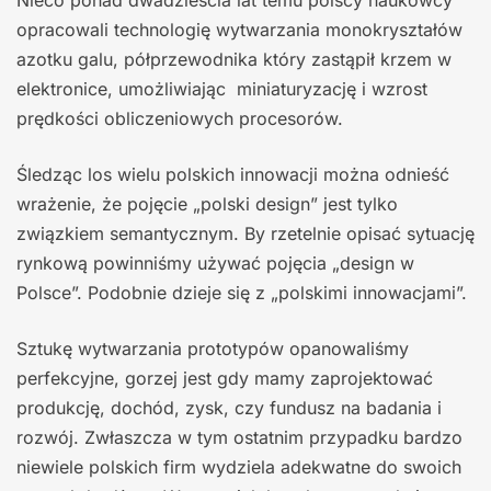
Nieco ponad dwadzieścia lat temu polscy naukowcy
opracowali technologię wytwarzania monokryształów
azotku galu, półprzewodnika który zastąpił krzem w
elektronice, umożliwiając miniaturyzację i wzrost
prędkości obliczeniowych procesorów.
Śledząc los wielu polskich innowacji można odnieść
wrażenie, że pojęcie „polski design” jest tylko
związkiem semantycznym. By rzetelnie opisać sytuację
rynkową powinniśmy używać pojęcia „design w
Polsce”. Podobnie dzieje się z „polskimi innowacjami”.
Sztukę wytwarzania prototypów opanowaliśmy
perfekcyjne, gorzej jest gdy mamy zaprojektować
produkcję, dochód, zysk, czy fundusz na badania i
rozwój. Zwłaszcza w tym ostatnim przypadku bardzo
niewiele polskich firm wydziela adekwatne do swoich