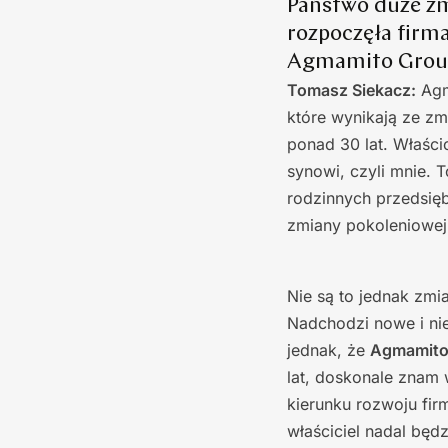
Państwo duże zm
rozpoczęła firma
Agmamito Group 
Tomasz Siekacz:
Agm
które wynikają ze zm
ponad 30 lat. Właści
synowi, czyli mnie. 
rodzinnych przedsięb
zmiany pokoleniowej
Nie są to jednak zmi
Nadchodzi nowe i niez
jednak, że
Agmamito 
lat, doskonale znam
kierunku rozwoju firm
właściciel nadal będz