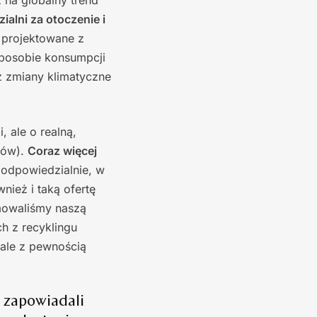
 na globalny trend
ialni za otoczenie i
 projektowane z
sposobie konsumpcji
 zmiany klimatyczne
 ale o realną,
ków).
Coraz więcej
odpowiedzialnie, w
nież i taką ofertę
omowaliśmy naszą
h z recyklingu
 ale z pewnością
 zapowiadali