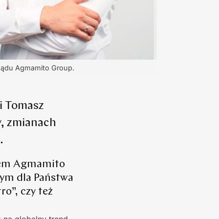
arządu Agmamito Group.
 i Tomasz
y, zmianach
.
słem Agmamito
zym dla Państwa
ro”, czy też