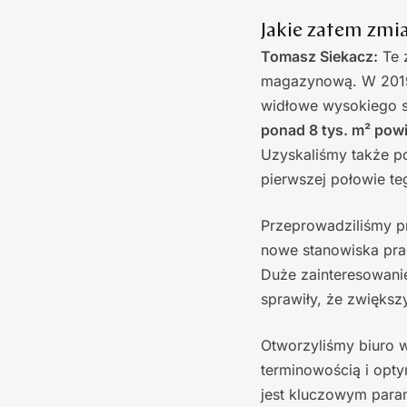
Jakie zatem zmi
Tomasz Siekacz:
Te 
magazynową. W 2019 
widłowe wysokiego s
ponad 8 tys. m² pow
Uzyskaliśmy także p
pierwszej połowie t
Przeprowadziliśmy pr
nowe stanowiska pra
Duże zainteresowani
sprawiły, że zwiększy
Otworzyliśmy biuro 
terminowością i opty
jest kluczowym para