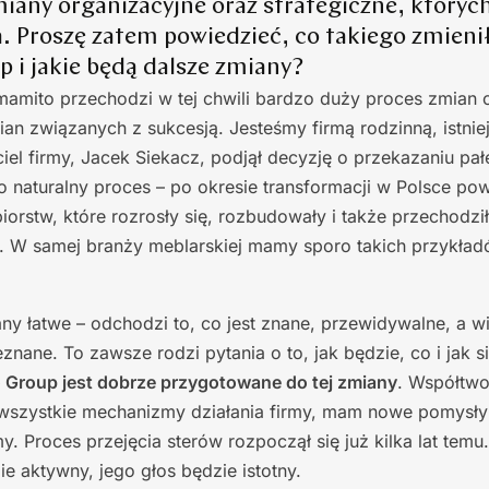
iany organizacyjne oraz strategiczne, któryc
. Proszę zatem powiedzieć, co takiego zmienił
i jakie będą dalsze zmiany?
amito przechodzi w tej chwili bardzo duży proces zmian 
ian związanych z sukcesją. Jesteśmy firmą rodzinną, istni
ciel firmy, Jacek Siekacz, podjął decyzję o przekazaniu pa
To naturalny proces – po okresie transformacji w Polsce po
iorstw, które rozrosły się, rozbudowały i także przechodzi
. W samej branży meblarskiej mamy sporo takich przykład
any łatwe – odchodzi to, co jest znane, przewidywalne, a w
nane. To zawsze rodzi pytania o to, jak będzie, co i jak s
Group jest dobrze przygotowane do tej zmiany
. Współtwo
 wszystkie mechanizmy działania firmy, mam nowe pomysły
y. Proces przejęcia sterów rozpoczął się już kilka lat temu
ie aktywny, jego głos będzie istotny.