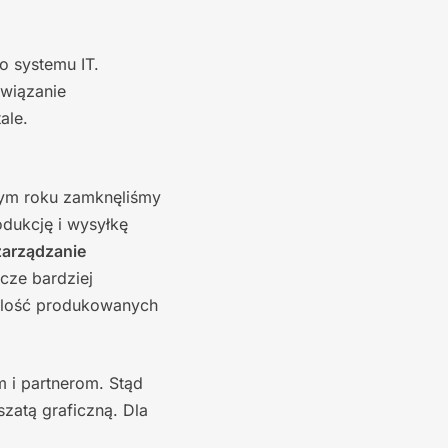
o systemu IT.
związanie
ale.
łym roku zamknęliśmy
odukcję i wysyłkę
zarządzanie
cze bardziej
 ilość produkowanych
 i partnerom. Stąd
zatą graficzną. Dla