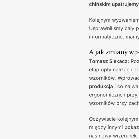
chińskim upatrujemy
Kolejnym wyzwaniem, 
Usprawniliśmy cały p
informatyczne, mamy 
A jak zmiany wpł
Tomasz Siekacz:
Roz
etap optymalizacji p
wzorników. Wprowad
produkcją
i co najwa
ergonomiczne i przy
wzorników przy zach
Oczywiście kolejnym
między innymi
pokaz
nas nowy wizerunek 