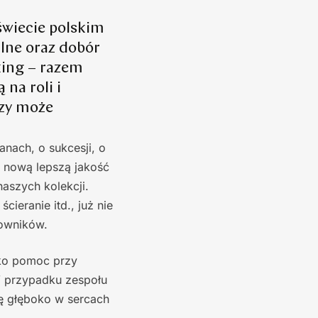
wiecie polskim
lne oraz dobór
king – razem
na roli i
Czy może
nach, o sukcesji, o
 nową lepszą jakość
aszych kolekcji.
cieranie itd., już nie
kowników.
ako pomoc przy
W przypadku zespołu
ię głęboko w sercach