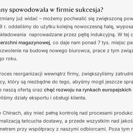
any spowodowała w firmie sukcesja?
zmiany już widać – możemy pochwalić się zwiększoną pow
r. oddaliśmy do użytku kolejną nowoczesną halę, wypos
kładowania naprowadzane przez pętlę indukcyjną. W tej c
ierzchni magazynowej
, co daje nam ponad 7 tys. miejsc p
ozwolenie na budowę nowego biurowca, prace z tym związ
ego roku.
oces reorganizacji wewnątrz firmy, zwiększyliśmy zatrudni
cy, który są niezbędne do tego, abyśmy mogli jeszcze spr
e naszą ofertą oraz
chęć rozwoju na rynkach europejskich
liśmy działy eksportu i obsługi klienta.
w Chinach, aby mieć pełną kontrolę nad procesami produkc
malizacją łańcucha dostawy, a przede wszystkim nad jakoś
metrem przy współpracy z naszymi odbiorcami. Poza tym