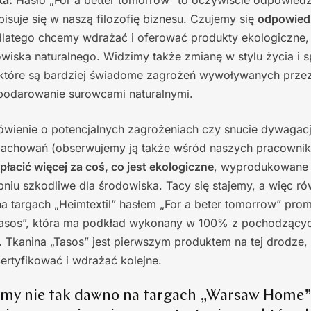
ka:
Hasło „For a better tomorrow” to oczywiście odpowiedź
pisuje się w naszą filozofię biznesu. Czujemy się
odpowiedz
dlatego chcemy wdrażać i oferować produkty ekologiczne,
wiska naturalnego. Widzimy także zmianę w stylu życia i 
które są bardziej świadome zagrożeń wywoływanych przez
podarowanie surowcami naturalnymi.
ówienie o potencjalnych zagrożeniach czy snucie dywagacji,
zachowań (obserwujemy ją także wśród naszych pracowni
płacić więcej za coś, co jest ekologiczne
, wyprodukowane 
pniu szkodliwe dla środowiska. Tacy się stajemy, a więc rów
a targach „Heimtextil” hasłem „For a beter tomorrow” pr
Tasos”, która ma podkład wykonany w 100% z pochodzącyc
. Tkanina „Tasos” jest pierwszym produktem na tej drodze,
ertyfikować i wdrażać kolejne.
my nie tak dawno na targach „Warsaw Home”