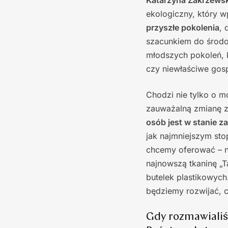
Katarzyna Zakrzews
ekologiczny, który w
przyszłe pokolenia
, 
szacunkiem do środo
młodszych pokoleń, 
czy niewłaściwe gos
Chodzi nie tylko o m
zauważalną zmianę 
osób jest w stanie za
jak najmniejszym sto
chcemy oferować – n
najnowszą tkaninę „
butelek plastikowych
będziemy rozwijać, c
Gdy rozmawialiś