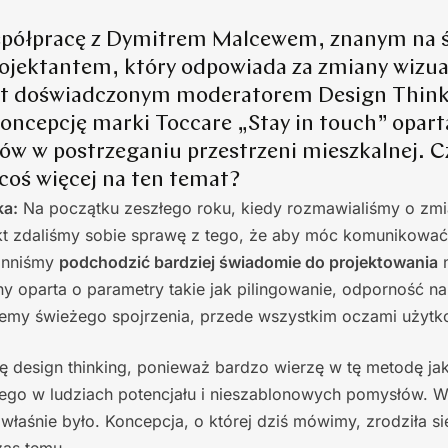
spółpracę z Dymitrem Malcewem, znanym na ś
rojektantem, który odpowiada za zmiany wizua
jest doświadczonym moderatorem Design Thin
oncepcję marki Toccare „Stay in touch” opartą 
ów w postrzeganiu przestrzeni mieszkalnej. 
coś więcej na ten temat?
ka:
Na początku zeszłego roku, kiedy rozmawialiśmy o zmia
t zdaliśmy sobie sprawę z tego, że aby móc komunikować
inniśmy
podchodzić bardziej świadomie do projektowania
n
y oparta o parametry takie jak pilingowanie, odporność na ś
jemy świeżego spojrzenia, przede wszystkim oczami użyt
ę design thinking, ponieważ bardzo wierzę w tę metodę j
go w ludziach potencjału i nieszablonowych pomysłów. 
łaśnie było. Koncepcja, o której dziś mówimy, zrodziła s