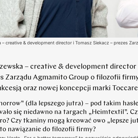
– creative & development director i Tomasz Siekacz – prezes Z
zewska – creative & development director
es Zarządu Agmamito Group o filozofii firm
ukcesją oraz nowej koncepcji marki Toccare
omorrow” (dla lepszego jutra) – pod takim ha
ało się niedawno na targach „Heimtextil”. C
utro? Czy tkaniny mogą kreować owo „lepsze jut
to nawiązanie do filozofii firmy?