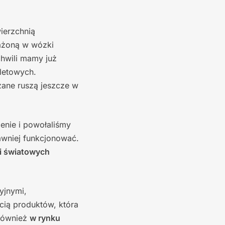
ierzchnią
ażoną w wózki
hwili mamy już
aletowych.
ane ruszą jeszcze w
enie i powołaliśmy
awniej funkcjonować.
 i światowych
yjnymi,
cią produktów, która
 również
w rynku