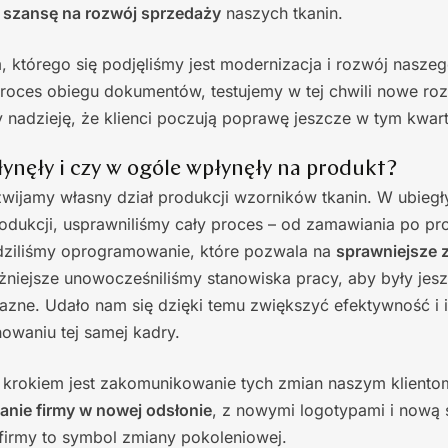
 szansę na rozwój sprzedaży
naszych tkanin.
którego się podjęliśmy jest modernizacja i rozwój naszeg
roces obiegu dokumentów, testujemy w tej chwili nowe ro
nadzieję, że klienci poczują poprawę jeszcze w tym kwart
ynęły i czy w ogóle wpłynęły na produkt?
wijamy własny dział produkcji wzorników tkanin. W ubieg
rodukcji, usprawniliśmy cały proces – od zamawiania po pr
ziliśmy oprogramowanie, które pozwala na
sprawniejsze 
żniejsze unowocześniliśmy stanowiska pracy, aby były jesz
jazne. Udało nam się dzięki temu zwiększyć efektywność i
owaniu tej samej kadry.
 krokiem jest zakomunikowanie tych zmian naszym klientom
anie firmy w nowej odsłonie
, z nowymi logotypami i nową s
firmy to symbol zmiany pokoleniowej.