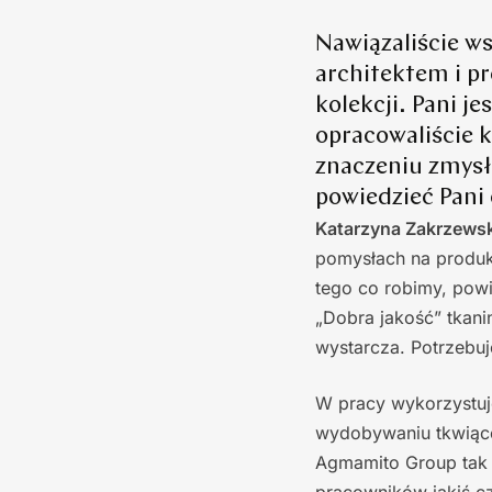
Nawiązaliście w
architektem i p
kolekcji. Pani 
opracowaliście k
znaczeniu zmysł
powiedzieć Pani 
Katarzyna Zakrzews
pomysłach na produk
tego co robimy, pow
„Dobra jakość” tkanin
wystarcza. Potrzebu
W pracy wykorzystuj
wydobywaniu tkwiące
Agmamito Group tak w