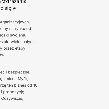
h wdrażanie
o się w
organizacyjnych,
ejemy na rynku od
łeczki swojemu
wstało wiele małych
ły przez etapy
ów.
ięc i bezpieczne.
ię zmieni. Myślę
rzę ten biznes od 10
 i propozycję
. Oczywiście,