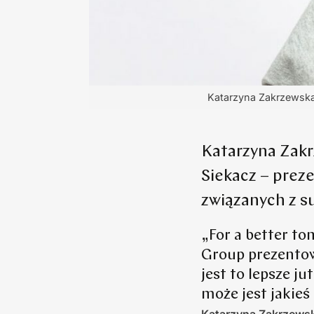
Katarzyna Zakrzewska 
Katarzyna Zakr
Siekacz – prez
związanych z s
„For a better t
Group prezentow
jest to lepsze j
może jest jakieś 