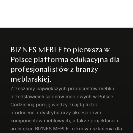
BIZNES MEBLE to pierwsza w
Polsce platforma edukacyjna dla
profesjonalistów z branży
meblarskiej.
Zrzeszamy największych producentów
mebli
i
przedstawicieli salonów meblowych w Polsce.
Codzienną porcję wiedzy znajdą tu też
producenci i dystrybutorzy akcesoriów i
komponentów meblowych, a także projektanci i
architekci. BIZNES MEBLE to kursy i szkolenia dla