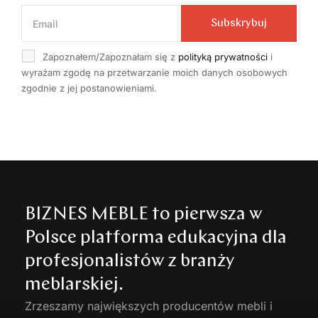
Subskrybuj
Zapoznałem/Zapoznałam się z
polityką prywatności
i
wyrażam zgodę na przetwarzanie moich danych osobowych
zgodnie z jej postanowieniami.
BIZNES MEBLE to pierwsza w
Polsce platforma edukacyjna dla
profesjonalistów z branży
meblarskiej.
Zrzeszamy największych producentów
mebli
i