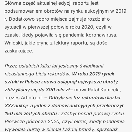
Główna część aktualnej edycji raportu jest
podsumowaniem obrotów na rynku aukcyjnym w 2019
r. Dodatkowo sporo miejsca zajmuje rozdział o
sytuacji w pierwszej połowie roku 2020, czyli w
czasie, kiedy pojawiła się pandemia koronawirusa.
Wnioski, jakie płyną z lektury raportu, są dość
zaskakujące.
Przez ostatnich kilka lat jesteśmy świadkami
nieustannego bicia rekordów.
W roku 2019 rynek
sztuki w Polsce znowu osiągnął najwyższe obroty,
zbliżyliśmy się do 300 mln zł
– mówi Rafał Kamecki,
prezes Artinfo.pl. –
Odbyła się też rekordowa liczba
337 aukcji, a jeden z domów aukcyjnych przekroczył
150 mln złotych obrotu
i zdobył ponad połowę rynku.
Pierwsze półrocze 2020, czyli okres, kiedy pandemia
wywołała burzę w niemal każdej branży,
sprzedaż