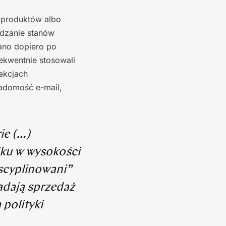
 produktów albo
wdzanie stanów
ano dopiero po
ekwentnie stosowali
 akcjach
iadomość e-mail,
ie (…)
iku w wysokości
scyplinowani”
adają sprzedaż
polityki