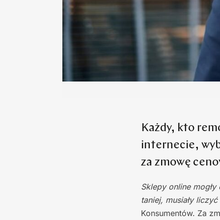
Każdy, kto rem
internecie, wy
za zmowę cenow
Sklepy online mogły
taniej, musiały liczy
Konsumentów.
Za zm