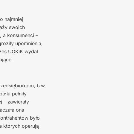
o najmniej
daży swoich
, a konsumenci –
groziły upomnienia,
ezes UOKiK wydał
ające.
zedsiębiorcom, tzw.
ółki pełniły
j – zawierały
naczała ona
kontrahentów było
e których operują