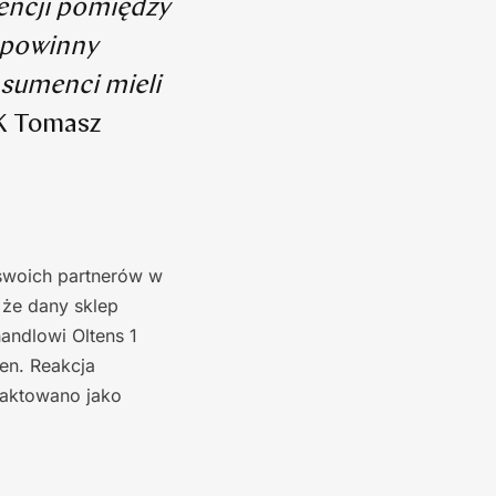
encji pomiędzy
y powinny
sumenci mieli
K Tomasz
 swoich partnerów w
 że dany sklep
handlowi Oltens 1
cen. Reakcja
raktowano jako