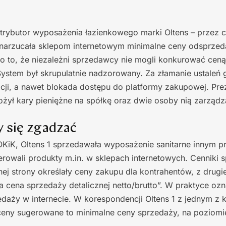
strybutor wyposażenia łazienkowego marki Oltens – przez c
y narzucała sklepom internetowym minimalne ceny odsprze
o to, że niezależni sprzedawcy nie mogli konkurować ceną
. System był skrupulatnie nadzorowany. Za złamanie ustaleń 
cji, a nawet blokada dostępu do platformy zakupowej. Pr
łożył kary pieniężne na spółkę oraz dwie osoby nią zarządz
 się zgadzać
KiK, Oltens 1 sprzedawała wyposażenie sanitarne innym pr
erowali produkty m.in. w sklepach internetowych. Cenniki sp
nej strony określały ceny zakupu dla kontrahentów, z drugie
cena sprzedaży detalicznej netto/brutto”. W praktyce oz
daży w internecie. W korespondencji Oltens 1 z jednym z 
ceny sugerowane to minimalne ceny sprzedaży, na poziomi