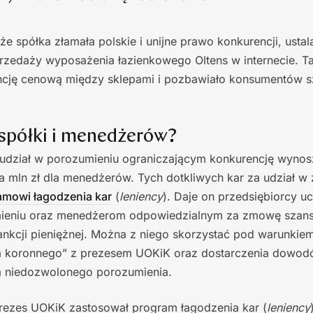
e spółka złamała polskie i unijne prawo konkurencji, ustal
rzedaży wyposażenia łazienkowego Oltens w internecie. T
ncję cenową między sklepami i pozbawiało konsumentów sz
 spółki i menedżerów?
udział w porozumieniu ograniczającym konkurencję wyno
wa mln zł dla menedżerów. Tych dotkliwych kar za udział 
amowi łagodzenia kar
(
leniency
). Daje on przedsiębiorcy 
ieniu oraz menedżerom odpowiedzialnym za zmowę szansę
sankcji pieniężnej. Można z niego skorzystać pod warunki
a koronnego” z prezesem UOKiK oraz dostarczenia dowodó
ia niedozwolonego porozumienia.
prezes UOKiK zastosował program łagodzenia kar (
leniency