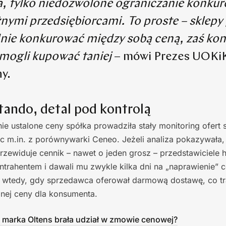
a, tylko niedozwolone ograniczanie konkur
żnymi przedsiębiorcami. To proste – sklep
ie konkurować między sobą ceną, zaś kon
 mogli kupować taniej
– mówi Prezes UOKi
y.
tando, detal pod kontrolą
e ustalone ceny spółka prowadziła stały monitoring ofert
jąc m.in. z porównywarki Ceneo. Jeżeli analiza pokazywała,
przewiduje cennik – nawet o jeden grosz – przedstawiciele 
ontrahentem i dawali mu zwykle kilka dni na „naprawienie” 
 wtedy, gdy sprzedawca oferował darmową dostawę, co t
alnej ceny dla konsumenta.
 marka Oltens brała udział w zmowie cenowej?