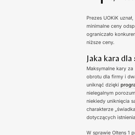
Prezes UOKiK uznał, ż
minimalne ceny odsp
ograniczało konkure
niższe ceny.
Jaka kara dla
Maksymalne kary za 
obrotu dla firmy i d
uniknąć dzięki
progr
nielegalnym porozum
niekiedy uniknięcia 
charakterze „świadk
dotyczących istnien
W sprawie Oltens 1 