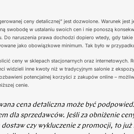
rowanej ceny detalicznej” jest dozwolone. Warunek jest je
ną swobodę w ustalaniu swoich cen i nie ponoszą konsekwe
u. Do naruszenia prawa dochodzi dopiero wtedy, gdy taki
wowane jako obowiązkowe minimum. Tak było w przypadku 
olicić ceny w sklepach stacjonarnych oraz internetowych. 
enci widzieli inne kwoty niż w tradycyjnym salonie z ekspoz
ozbawieni potencjalnej korzyści z zakupów online – możliw
iższej cenie.
ana cena detaliczna może być podpowiedzi
m dla sprzedawców. Jeśli za obniżenie cen
 dostaw czy wykluczenie z promocji, to już n