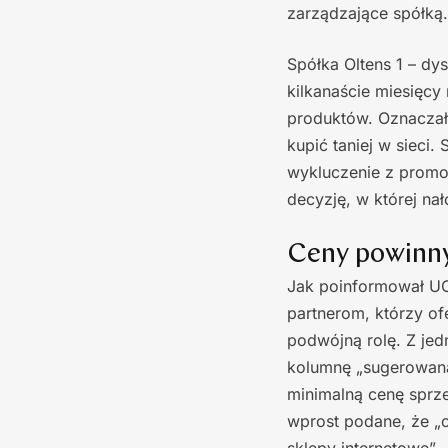
zarządzające spółką.
Spółka Oltens 1 – dy
kilkanaście miesięc
produktów. Oznaczał
kupić taniej w sieci
wykluczenie z promo
decyzję, w której na
Ceny powinny
Jak poinformował UO
partnerom, którzy of
podwójną rolę. Z jed
kolumnę „sugerowana 
minimalną cenę sprze
wprost podane, że „