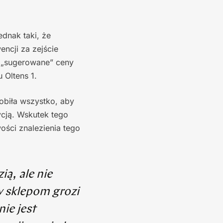
dnak taki, że
ncji za zejście
e „sugerowane” ceny
Oltens 1.
Robiła wszystko, aby
ycją. Wskutek tego
ości znalezienia tego
ą, ale nie
y sklepom grozi
ie jest