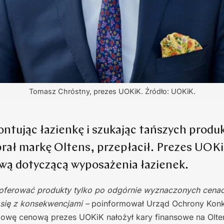
Tomasz Chróstny, prezes UOKiK. Źródło: UOKiK.
ontując łazienkę i szukając tańszych prod
brał markę Oltens, przepłacił. Prezes UOKi
ą dotyczącą wyposażenia łazienek.
 oferować produkty tylko po odgórnie wyznaczonych cenac
ć się z konsekwencjami –
poinformował Urząd Ochrony Konku
owę cenową prezes UOKiK nałożył kary finansowe na Olten