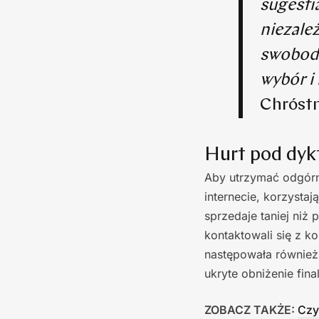
sugesti
niezale
swobodn
wybór i
Chróstn
Hurt pod dyk
Aby utrzymać odgórni
internecie, korzysta
sprzedaje taniej niż 
kontaktowali się z k
następowała również
ukryte obniżenie fin
ZOBACZ TAKŻE:
Czy