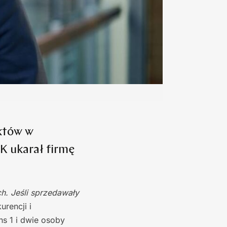
uktów w
K ukarał firmę
h. Jeśli sprzedawały
rencji i
s 1 i dwie osoby