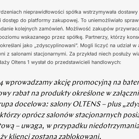
dzeniach nieprawidłowości spółka wstrzymywała dostawy
i dostęp do platformy zakupowej. To uniemożliwiało spra
adanie kolejnych zamówień. Możliwość zakupów przywrac
 poziomu wskazanego przez spółkę. Partnerzy, którzy kons
określani jako „zdyscyplinowani”. Mogli liczyć na udział w
i z salonami stacjonarnymi. Za przykład niech posłuży w
daży Oltens 1 wysłał do przedstawicieli handlowych:
4 wprowadzamy akcję promocyjną na bater
wy rabat na produkty określone w załączn
upa docelowa: salony OLTENS – plus „zdy
, którzy oprócz salonów stacjonarnych posi
tową – uwaga, w przypadku niedotrzymania 
ży klienci zostaną zablokowani.