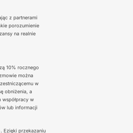
ając z partnerami
akie porozumienie
ansy na realnie
szą 10% rocznego
w zmowie można
uczestniczącemu w
 obniżenia, a
em współpracy w
w lub informacji
). Ezięki przekazaniu