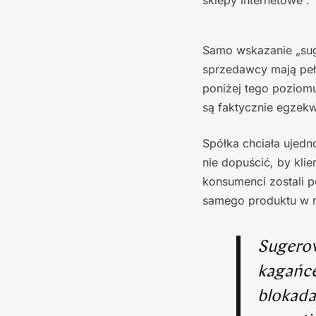
sklepy internetowe”.
Samo wskazanie „suge
sprzedawcy mają peł
poniżej tego poziom
są faktycznie egzek
Spółka chciała ujedn
nie dopuścić, by kli
konsumenci zostali p
samego produktu w n
Sugerow
kagańce
blokada