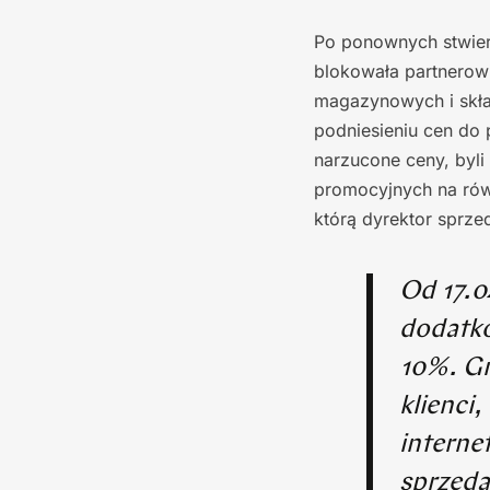
Po ponownych stwier
blokowała partnerow
magazynowych i skł
podniesieniu cen do
narzucone ceny, byli 
promocyjnych na równ
którą dyrektor sprze
Od 17.0
dodatko
10%. Gr
klienci
interne
sprzeda