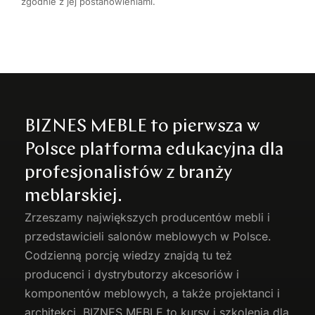
zgodnie z jej postanowieniami.
BIZNES MEBLE to pierwsza w
Polsce platforma edukacyjna dla
profesjonalistów z branży
meblarskiej.
Zrzeszamy największych producentów
mebli
i
przedstawicieli salonów meblowych w Polsce.
Codzienną porcję wiedzy znajdą tu też
producenci i dystrybutorzy akcesoriów i
komponentów meblowych, a także projektanci i
architekci. BIZNES MEBLE to kursy i szkolenia dla