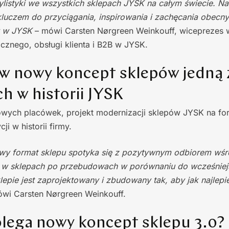
ylistyki we wszystkich sklepach JYSK na całym świecie.
Na
 kluczem do przyciągania, inspirowania i zachęcania obecn
w w JYSK
– mówi Carsten Nørgreen Weinkouff, wiceprezes
icznego, obsługi klienta i B2B w JYSK.
 w nowy koncept sklepów jedną 
h w historii JYSK
wych placówek, projekt modernizacji sklepów JYSK na form
ji w historii firmy.
wy format sklepu spotyka się z pozytywnym odbiorem wśr
 w sklepach po przebudowach w porównaniu do wcześniej
epie jest zaprojektowany i zbudowany tak, aby jak najlep
ówi Carsten Nørgreen Weinkouff.
lega nowy koncept sklepu 3.0?