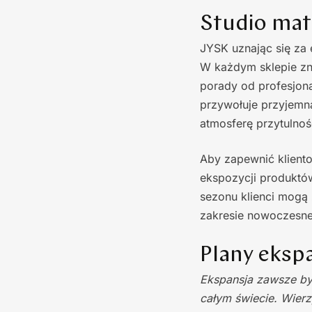
Studio mat
JYSK uznając się za 
W każdym sklepie zna
porady od profesjon
przywołuje przyjemn
atmosferę przytulnoś
Aby zapewnić kliento
ekspozycji produktó
sezonu klienci mogą
zakresie nowoczesn
Plany eksp
Ekspansja zawsze by
całym świecie. Wier