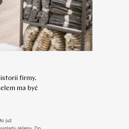
storii firmy.
 celem ma być
ło już
wyglądu sklepu. Do