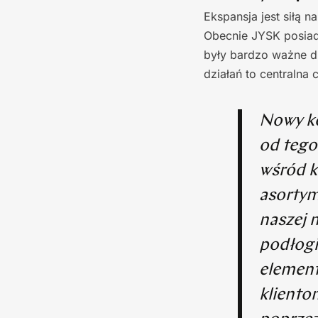
Ekspansja jest siłą 
Obecnie JYSK posiada
były bardzo ważne dl
działań to centralna 
Nowy ko
od tego
wśród k
asortym
naszej 
podłogi
element
kliento