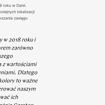
9 roku w Danii.
lejnych lokalizacji
kszania zasięgu
 w 2018 roku i
orem zarówno
szego
a z wartościami
eniami. Dlatego
kolory to ważne
erować naszym
wać ich