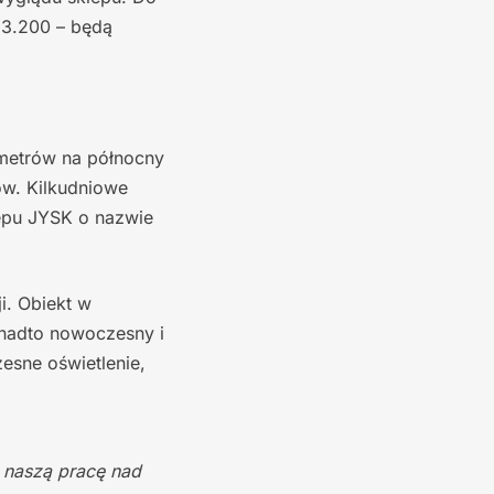
 3.200 – będą
ometrów na północny
ów. Kilkudniowe
epu JYSK o nazwie
i. Obiekt w
onadto nowoczesny i
esne oświetlenie,
 naszą pracę nad