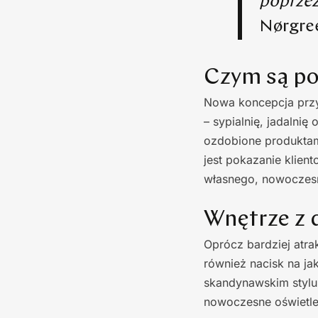
poprzez
Nørgre
Czym są po
Nowa koncepcja przy
– sypialnię, jadalni
ozdobione produktam
jest pokazanie klie
własnego, nowoczes
Wnętrze z 
Oprócz bardziej atr
również nacisk na ja
skandynawskim stylu
nowoczesne oświetle