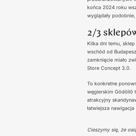
końca 2024 roku wszy
wyglądały podobnie,
2/3 sklepó
Kilka dni temu, skl
wschód od Budapeszt
zamknięcie miało zw
Store Concept 3.0.
To konkretne ponowne
węgierskim Gödöllő 
atrakcyjny skandyna
łatwiejsza nawigacja 
Cieszymy się, że osi