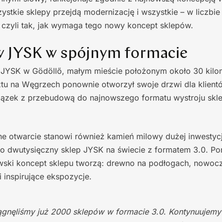
stkie sklepy przejdą modernizację i wszystkie – w liczbie
 czyli tak, jak wymaga tego nowy koncept sklepów.
w JYSK w spójnym formacie
ep JYSK w Gödöllő, małym mieście położonym około 30 kil
u na Węgrzech ponownie otworzył swoje drzwi dla klient
iązek z przebudową do najnowszego formatu wystroju skl
 otwarcie stanowi również kamień milowy dużej inwestycj
to dwutysięczny sklep JYSK na świecie z formatem 3.0. P
wski koncept sklepu tworzą: drewno na podłogach, nowocz
i inspirujące ekspozycje.
ągnęliśmy już 2000 sklepów w formacie 3.0
.
Kontynuujemy