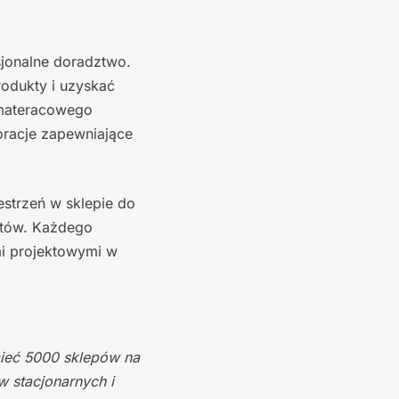
sjonalne doradztwo.
rodukty i uzyskać
 materacowego
oracje zapewniające
estrzeń w sklepie do
ntów. Każdego
mi projektowymi w
mieć 5000 sklepów na
 stacjonarnych i