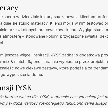
eracy
eksperta w dziedzinie kultury snu zapewnia klientom profe
jduje się studio materacy. Klienci mogą w nim testować p
alnie przeszkolonych pracowników sklepu. Wygląd studia
ą atmosferę – stonowane kolory, przygaszone światła, dek
ci
m jeszcze więcej inspiracji, JYSK zadbał o dodatkową prz
w mix & match. Są one starannie wybierane przez projekta
 znaleźć nowe ciekawe zestawy, które podążają za trenda
ego wyposażenia domu.
ansji JYSK
ła bardzo ważna dla JYSK, a obecnie naszym celem jest 
zymy w dużą wartość równoległego funkcjonowania sklepów