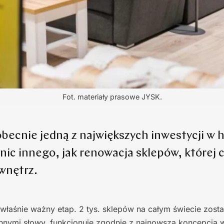
Fot. materiały prasowe JYSK.
obecnie jedną z największych inwestycji w hi
 nic innego, jak renowacja sklepów, której
wnętrz.
 właśnie ważny etap. 2 tys. sklepów na całym świecie zosta
nnymi słowy, funkcjonuje zgodnie z najnowszą koncepcją 