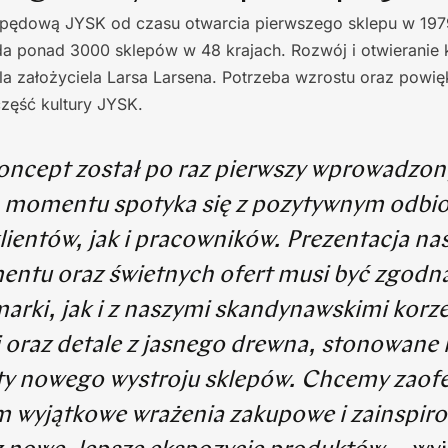
napędową JYSK od czasu otwarcia pierwszego sklepu w 197
 ponad 3000 sklepów w 48 krajach. Rozwój i otwieranie ko
a założyciela Larsa Larsena. Potrzeba wzrostu oraz powię
część kultury JYSK.
ncept został po raz pierwszy wprowadzony
 momentu spotyka się z pozytywnym odbi
lientów, jak i pracowników. Prezentacja na
entu oraz świetnych ofert musi być zgodn
marki, jak i z naszymi skandynawskimi korz
 oraz detale z jasnego drewna, stonowane 
y nowego wystroju sklepów. Chcemy zaof
m wyjątkowe wrażenia zakupowe i zainspiro