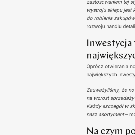
zastosowaniem tej st
wystroju sklepu jest
do robienia zakupó
rozwoju handlu detal
Inwestycja
największyc
Oprócz otwierania no
największych inwestyc
Zauważyliśmy, że no
na wzrost sprzedaży
Każdy szczegół w skl
nasz asortyment
– m
Na czym po