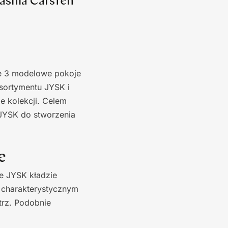
aśnia Carsten
je 3 modelowe pokoje
asortymentu JYSK i
e kolekcji. Celem
 JYSK do stworzenia
e
e JYSK kładzie
w charakterystycznym
trz. Podobnie