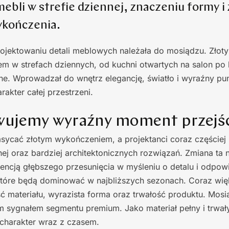
ebli w strefie dziennej, znaczeniu formy 
ykończenia.
ojektowaniu detali meblowych należała do mosiądzu. Złoty k
m w strefach dziennych, od kuchni otwartych na salon po 
e. Wprowadzał do wnętrz elegancję, światło i wyraźny pun
rakter całej przestrzeni.
wujemy wyraźny moment przejś
sycać złotym wykończeniem, a projektanci coraz częściej
wnej oraz bardziej architektonicznych rozwiązań. Zmiana ta 
encją głębszego przesunięcia w myśleniu o detalu i odpow
 które będą dominować w najbliższych sezonach. Coraz wi
ć materiału, wyrazista forma oraz trwałość produktu. Mosi
 sygnałem segmentu premium. Jako materiał pełny i trwały 
e charakter wraz z czasem.