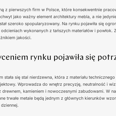
 z pierwszych firm w Polsce, które konsekwentnie pracowa
uchwyt jako ważny element architektury mebla, a nie jedyn
ostał szeroko spopularyzowany. Na rynku pojawiła się ogro
odcieniach wykonanych z tańszych materiałów i powłok. Z
nikiem jakości.
yceniem rynku pojawiła się potr
 stała się stal nierdzewna, która z materiału technicznego 
ektowy. Wprowadza do wnętrz precyzję, neutralność i wiz
z drewnem, kamieniem i nowoczesnymi zabudowami. W naj
 inne trwałe metale będą jednym z głównych kierunków wzo
dziennej.