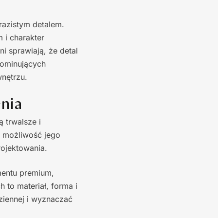
razistym detalem.
 i charakter
i sprawiają, że detal
dominujących
nętrzu.
enia
 trwalsze i
i możliwość jego
rojektowania.
mentu premium,
 to materiał, forma i
ziennej i wyznaczać