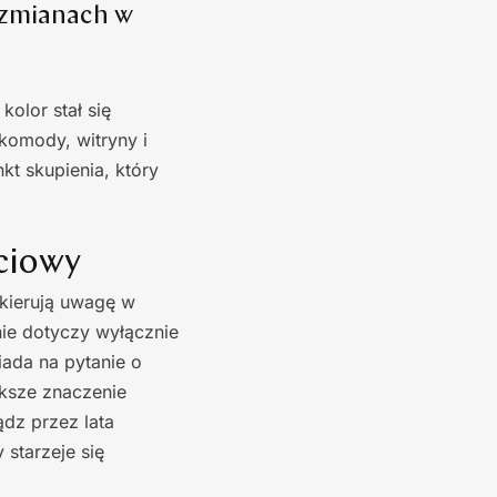
i zmianach w
olor stał się
komody, witryny i
kt skupienia, który
ciowy
 kierują uwagę w
nie dotyczy wyłącznie
iada na pytanie o
ększe znaczenie
ądz przez lata
starzeje się