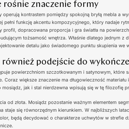
 rośnie znaczenie formy
y operują kontrastem pomiędzy spokojną bryłą mebla a wy
j pełni funkcję akcentu kompozycyjnego, który nadaje rytm
 profil, dopracowana proporcja i gra światła na powierzchn
 budującym tożsamość wnętrza. Właśnie dlatego jednym z 
ojektowanie detalu jako świadomego punktu skupienia we w
ę również podejście do wykończ
tępuje powierzchniom szczotkowanym i satynowym, które są
nie. Coraz większe znaczenie ma długowieczność materiału 
mosiądz, jak i stal nierdzewna wpisują się w tę filozofię p
ścia od złota. Mosiądz pozostanie ważnym elementem seg
na staje się równorzędnym kierunkiem. W najbliższych latach
kolor, będą decydować o charakterze uchwytów w strefie d
nicze.