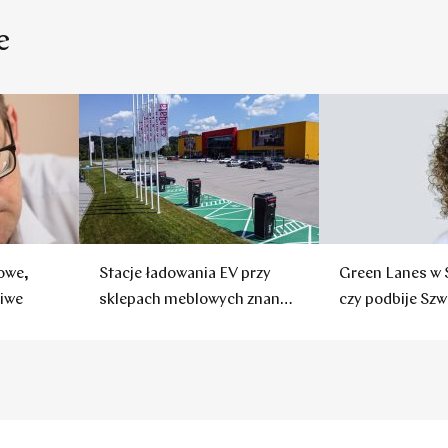
e
owe,
Stacje ładowania EV przy
Green Lanes w 
ziwe
sklepach meblowych znanej
czy podbije Szwe
marki
Norwegię?