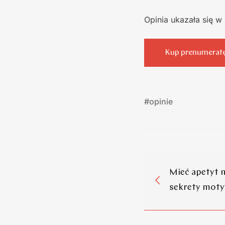
Opinia ukazała się 
Kup prenumerat
#
opinie
Mieć apetyt n
sekrety moty