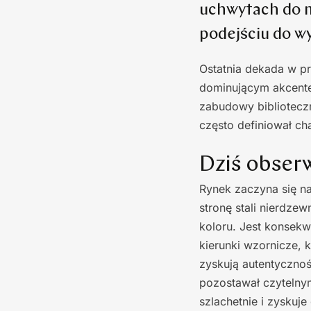
uchwytach do m
podejściu do w
Ostatnia dekada w pr
dominującym akcente
zabudowy biblioteczn
często definiował cha
Dziś obser
Rynek zaczyna się na
stronę stali nierdze
koloru. Jest konsekw
kierunki wzornicze,
zyskują autentycznoś
pozostawał czytelnym
szlachetnie i zyskuj