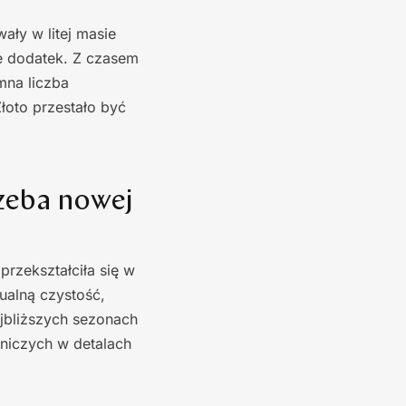
ły w litej masie
ie dodatek. Z czasem
mna liczba
łoto przestało być
zeba nowej
przekształciła się w
ualną czystość,
bliższych sezonach
rniczych w detalach