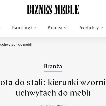
m
Rankingi
Branża
Produkty
w uchwytach do mebli
Branża
ota do stali: kierunki wzorn
uchwytach do mebli