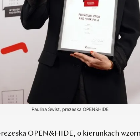
Paulina Świst, prezeska OPEN&HIDE
 prezeska OPEN&HIDE, o kierunkach wzorn