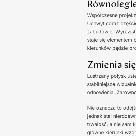
Równolegle
Współczesne projekt
Uchwyt coraz częście
zabudowie. Wyrazisty
staje się elementem
kierunków będzie pr
Zmienia si
Lustrzany połysk us
stabilniejsze wizual
odnowienia. Zarówno 
Nie oznacza to odej
jednak stal nierdzew
trwałość, a nie sam 
główne kierunki wzor