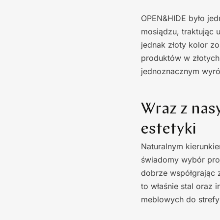
OPEN&HIDE było jedną
mosiądzu, traktując 
jednak złoty kolor z
produktów w złotych 
jednoznacznym wyróż
Wraz z nas
estetyki
Naturalnym kierunkiem
świadomy wybór proj
dobrze współgrając 
to właśnie stal oraz
meblowych do strefy 