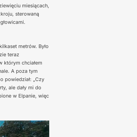
ziewięciu miesiącach,
kroju, sterowaną
 głowicami.
ilkaset metrów. Było
ie teraz
 w którym chciałem
hale. A poza tym
co powiedział: „Czy
rty, ale dały mi do
pione w Elpanie, więc