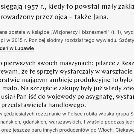
 sięgają 1957 r., kiedy to powstał mały zakł
rowadzony przez ojca – także Jana.
 została w książce „Wizjonerzy i biznesmeni” (t. 1), wyd
l w 2015 r. Poniżej siódmy rozdział tego wywiadu. Szóst
deń w Lubawie
pierwszych swoich maszynach: pilarce z Reszl
zewam, że te sprzęty wystarczały w warsztaci
iorstwie mającym ambicje produkcyjne to było 
 mało. Na szczęście zakupy były już wtedy zd
musiał Pan iść do wojewody po asygnatę, wysta
 przedstawiciela handlowego.
więćdziesiątych rozeznanie w Polsce robiła włoska grupa S
nańskich, gdańskich, warszawskich. I właśnie podczas jed
s oraz jeszcze paru innych producentów do Włoch. Ciekawos