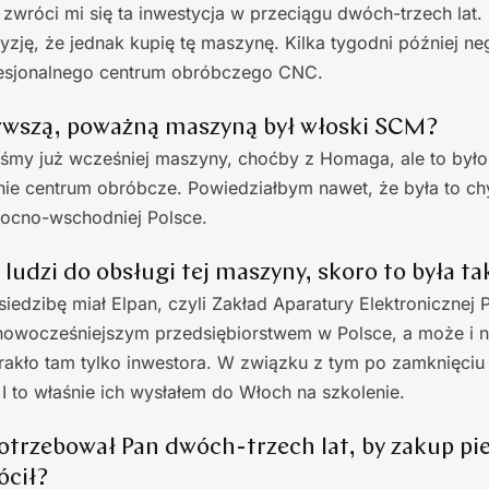
zwróci mi się ta inwestycja w przeciągu dwóch-trzech lat. 
zję, że jednak kupię tę maszynę. Kilka tygodni później n
esjonalnego centrum obróbczego CNC.
erwszą, poważną maszyną był włoski SCM?
iśmy już wcześniej maszyny, choćby z Homaga, ale to było
ie centrum obróbcze. Powiedziałbym nawet, że była to ch
ocno-wschodniej Polsce.
 ludzi do obsługi tej maszyny, skoro to była t
edzibę miał Elpan, czyli Zakład Aparatury Elektronicznej 
jnowocześniejszym przedsiębiorstwem w Polsce, a może i 
rakło tam tylko inwestora. W związku z tym po zamknięciu f
 I to właśnie ich wysłałem do Włoch na szkolenie.
potrzebował Pan dwóch-trzech lat, by zakup p
ócił?