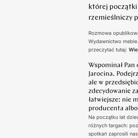
której początki
rzemieślniczy p
Rozmowa opublikowana
Wydawnictwo meble.p
przeczytać tutaj:
Wie
Wspominał Pan o 
Jarocina. Podejr
ale w przedsięb
zdecydowanie za
łatwiejsze: nie 
producenta albo
Na początku lat dzie
różnych targach: poz
spotkań zaprosili na