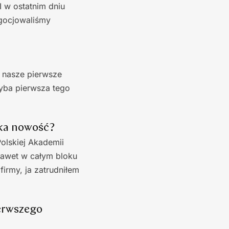
I w ostatnim dniu
egocjowaliśmy
 nasze pierwsze
yba pierwsza tego
aka nowość?
Polskiej Akademii
nawet w całym bloku
irmy, ja zatrudniłem
ierwszego