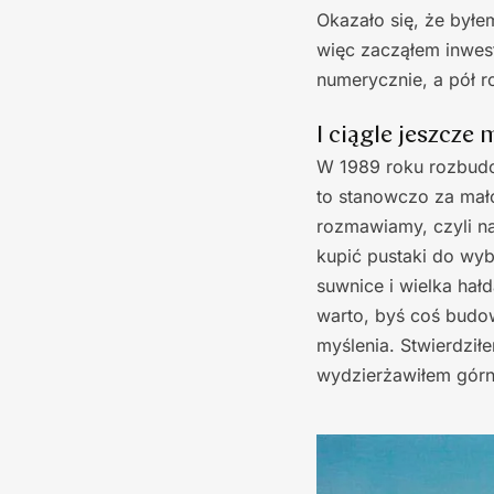
Okazało się, że byłe
więc zacząłem inwes
numerycznie, a pół r
I ciągle jeszcze
W 1989 roku rozbudo
to stanowczo za mało
rozmawiamy, czyli na
kupić pustaki do wyb
suwnice i wielka hał
warto, byś coś budowa
myślenia. Stwierdził
wydzierżawiłem górn