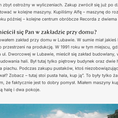
m zbyt ostrożny w wyliczeniach. Zakup zwrócił się już po d
tować w kolejne maszyny. Kupiliśmy Alfę – maszynę do roz
oku później – kolejne centrum obróbcze Recorda z dwiema
 mieścił się Pan w zakładzie przy domu?
wałem zakład przy domu w Lubawie. W sumie miał jakieś k
 przestrzeni na produkcję. W 1991 roku w tym miejscu, gdz
 ul. Dworcowej w Lubawie, mieścił się zakład budowlany,
udowania hali. Był tutaj tylko piętrowy budynek oraz dwie 
da piachu. Podczas zakupu pustaków, ktoś niezobowiązują
ł? Zobacz – tutaj stoi pusta hala, kup ją”. To były tylko ża
em, że faktycznie jest to dobry pomysł. Miałem maszyny ku
ą halę i dwa pokoje.