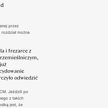
ad
anej przez
y rozdział można
a i frezarce z
e rzemieślniczym,
już
ecydowanie
rczyło odwiedzić
CM. Jeździli po
nego z takich
tką jest, że