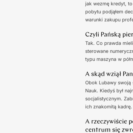
jak wezmę kredyt, to 
pobytu podjąłem decy
warunki zakupu prof
Czyli Pańską pi
Tak. Co prawda miel
sterowane numeryczn
typu maszyna w półn
A skąd wziął Pan
Obok Lubawy swoją si
Nauk. Kiedyś był na
socjalistycznym. Zab
ich znakomitą kadrę.
A rzeczywiście 
centrum się zwr