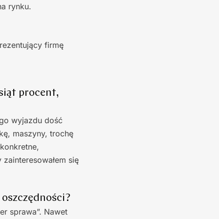
na rynku.
rezentujący firmę
iąt procent,
ego wyjazdu dość
kę, maszyny, trochę
konkretne,
y zainteresowałem się
dą oszczędności?
per sprawa”. Nawet