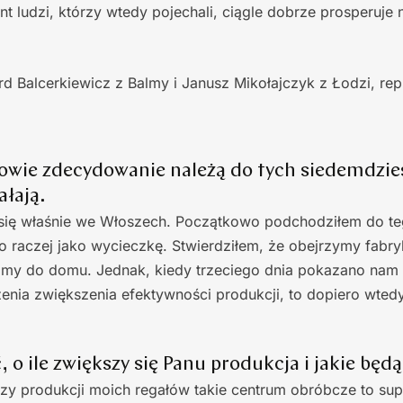
t ludzi, którzy wtedy pojechali, ciągle dobrze prosperuje 
d Balcerkiewicz z Balmy i Janusz Mikołajczyk z Łodzi, rep
nowie zdecydowanie należą do tych siedemdzies
ałają.
 się właśnie we Włoszech. Początkowo podchodziłem do t
o raczej jako wycieczkę. Stwierdziłem, że obejrzymy fabry
my do domu. Jednak, kiedy trzeciego dnia pokazano nam 
nia zwiększenia efektywności produkcji, to dopiero wted
ć, o ile zwiększy się Panu produkcja i jakie bę
zy produkcji moich regałów takie centrum obróbcze to su