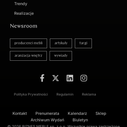
Trendy
Realizacje
Newsroom
producenci mebli
artykuły
targi
aranżacja wnętrz
wywiady
Polityka Prywatności
Regulamin
Reklama
Kontakt
Prenumerata
Kalendarz
Sklep
Archiwum Wydań
Biuletyn
© 2026 BIZNES MEBLE sp. z o.o. Wszystkie prawa zastrzeżone