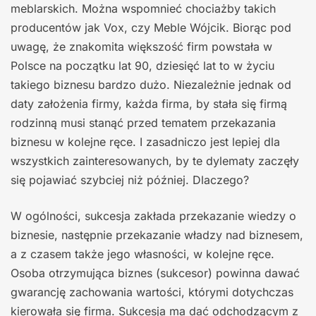
meblarskich. Można wspomnieć chociażby takich
producentów jak Vox, czy Meble Wójcik. Biorąc pod
uwagę, że znakomita większość firm powstała w
Polsce na początku lat 90, dziesięć lat to w życiu
takiego biznesu bardzo dużo. Niezależnie jednak od
daty założenia firmy, każda firma, by stała się firmą
rodzinną musi stanąć przed tematem przekazania
biznesu w kolejne ręce. I zasadniczo jest lepiej dla
wszystkich zainteresowanych, by te dylematy zaczęły
się pojawiać szybciej niż później. Dlaczego?
W ogólności, sukcesja zakłada przekazanie wiedzy o
biznesie, następnie przekazanie władzy nad biznesem,
a z czasem także jego własności, w kolejne ręce.
Osoba otrzymująca biznes (sukcesor) powinna dawać
gwarancję zachowania wartości, którymi dotychczas
kierowała się firma. Sukcesja ma dać odchodzącym z