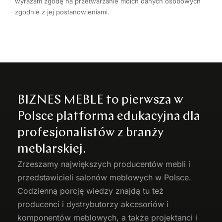
wyrażam zgodę na przetwarzanie moich danych osobowych
zgodnie z jej postanowieniami.
BIZNES MEBLE to pierwsza w
Polsce platforma edukacyjna dla
profesjonalistów z branży
meblarskiej.
Zrzeszamy największych producentów
mebli
i
przedstawicieli salonów meblowych w Polsce.
Codzienną porcję wiedzy znajdą tu też
producenci i dystrybutorzy akcesoriów i
komponentów meblowych, a także projektanci i