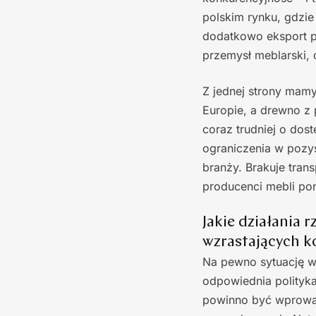
polskim rynku, gdzi
dodatkowo eksport po
przemysł meblarski,
Z jednej strony mam
Europie, a drewno z p
coraz trudniej o dos
ograniczenia w pozy
branży. Brakuje tran
producenci mebli po
Jakie działania
wzrastających 
Na pewno sytuację w
odpowiednia polityk
powinno być wprowad