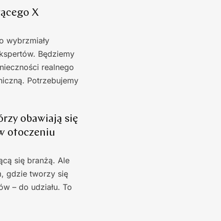
zącego X
no wybrzmiały
 ekspertów. Będziemy
nieczności realnego
niczną. Potrzebujemy
rzy obawiają się
 w otoczeniu
ącą się branżą. Ale
, gdzie tworzy się
ów – do udziału. To