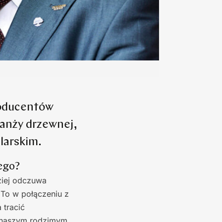
roducentów
ranży drzewnej,
larskim.
ego?
dziej odczuwa
 To w połączeniu z
 tracić
a naszym rodzimym