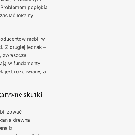
. Problemem pogłębia
asilać lokalny
producentów mebli w
. Z drugiej jednak –
h, zwłaszcza
zają w fundamenty
k jest rozchwiany, a
gatywne skutki
bilizować
kania drewna
analiz