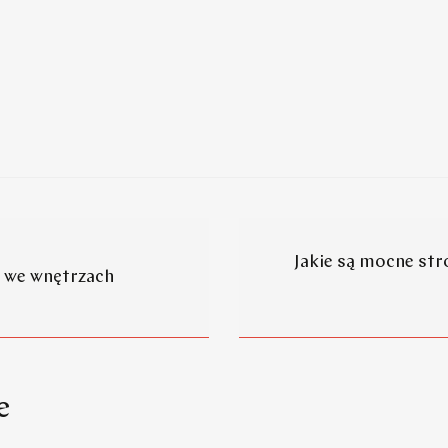
Jakie są mocne str
it we wnętrzach
e