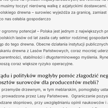
e musimy toczyć nierówną walkę z azjatyckimi dostawcami
lskiego drewna – surowiec wyjeżdża za granicę, zamiast z
 co nas osłabia gospodarczo
y ogromny potencjał – Polska jest jednym z największych 
olskich lasów od lat zasila cały sektor rodzimej gospodarki
tęp do tego drewna. Obecne działania instytucji publicznyc
skaniu drewna z Lasów Państwowych, coraz mocniej uder
sparentności, stabilności i długoterminowego myślenia. Ryne
noszą coraz większe ryzyko operacyjne.
 rządu i polityków mogłyby pomóc złagodzić ne
kosztów surowców dla producentów mebli?
 przemyśle drzewnym, w tym meblarskim, pomogłaby usta
a prowadzona przez Lasy Państwowe. Ograniczanie pozys
zane stopniowo, przy uwzględnianiu opinii naukowców i 