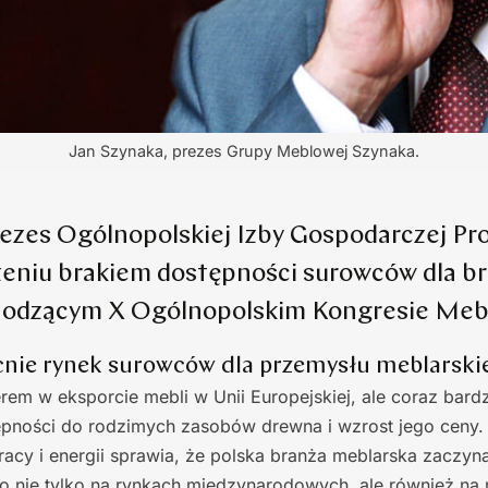
Jan Szynaka, prezes Grupy Meblowej Szynaka.
rezes Ogólnopolskiej Izby Gospodarczej P
żeniu brakiem dostępności surowców dla b
chodzącym X Ogólnopolskim Kongresie Meb
cnie rynek surowców dla przemysłu meblarski
derem w eksporcie mebli w Unii Europejskiej, ale coraz bar
ępności do rodzimych zasobów drewna i wzrost jego ceny.
acy i energii sprawia, że polska branża meblarska zaczyna
 to nie tylko na rynkach międzynarodowych, ale również n