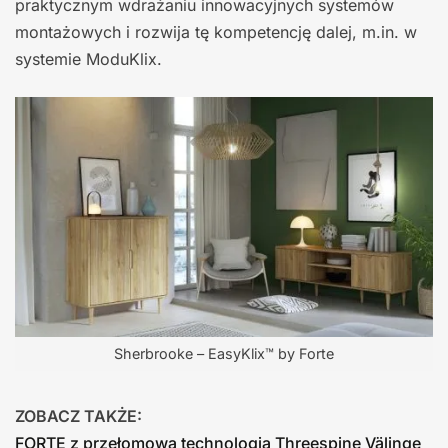
praktycznym wdrażaniu innowacyjnych systemów
montażowych i rozwija tę kompetencję dalej, m.in. w
systemie ModuKlix.
Sherbrooke – EasyKlix™ by Forte
ZOBACZ TAKŻE:
FORTE z przełomową technologią Threespine Välinge