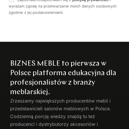
wyrażam zgodę na przetwarzanie moich danych osobowych
zgodnie z jej postanowieniami.
BIZNES MEBLE to pierwsza w
Polsce platforma edukacyjna dla
profesjonalistów z branży
meblarskiej.
Zrzeszamy największych producentów
mebli
i
przedstawicieli salonów meblowych w Polsce.
Codzienną porcję wiedzy znajdą tu też
producenci i dystrybutorzy akcesoriów i